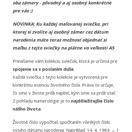
oba zámery - pôvodný a aj osobný konkrétne
pre vás :)
NOVINKA: Ku každej maľovanej sviečke, pri
ktorej si zvolíte aj osobný zámer cez dátum
narodenia máte teraz možnosť objednať si
maľbu z tejto sviečky na plátne vo veľkosti A5
Prinášame vám kolekciu sviečok, ktorá je určená pre
spojenie sa s poslaním duše
.
Každá sviečka z tejto kolekcie je vytvorená pre
konkrétnu esenciu životného čísla. Práve to určuje,
čo sme v živote prišli naplniť, kým sme sa prišli stať.
Z pohľadu numerológie je to
najdôležitejšie číslo
nášho života
.
Životné číslo vypočítaš spočítaním všetkých číslic
svojho dátumu narodenia. Napríklad: 14. 4. 1984 → 1