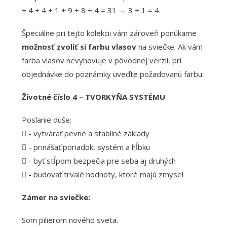
+ 4 + 4 + 1 + 9 + 8 + 4 = 31 → 3 + 1 = 4.
Špeciálne pri tejto kolekcii vám zároveň ponúkame
možnosť zvoliť si farbu vlasov
na sviečke. Ak vám
farba vlasov nevyhovuje v pôvodnej verzii, pri
objednávke do poznámky uveďte požadovanú farbu.
Životné číslo 4 – TVORKYŇA SYSTÉMU
Poslanie duše:
 - vytvárať pevné a stabilné základy
 - prinášať poriadok, systém a hĺbku
 - byť stĺpom bezpečia pre seba aj druhých
 - budovať trvalé hodnoty, ktoré majú zmysel
Zámer na sviečke:
Som pilierom nového sveta.