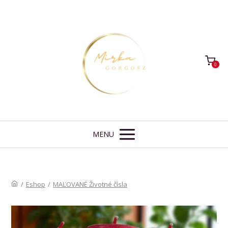
0
MENU
/
Eshop
/
MAĽOVANÉ Životné čísla