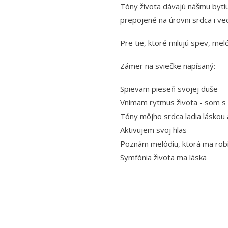
Tóny života dávajú nášmu bytiu 
prepojené na úrovni srdca i ve
Pre tie, ktoré milujú spev, mel
Zámer na sviečke napísaný:
Spievam pieseň svojej duše
Vnímam rytmus života - som s 
Tóny môjho srdca ladia láskou a
Aktivujem svoj hlas
Poznám melódiu, ktorá ma robí
Symfónia života ma láska