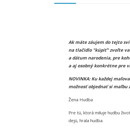
Ak máte záujem do tejto svie
na tlačidlo "kúpiť" zvoľte
a dátum narodenia, pre koh
a aj osobný konkrétne pre vá
NOVINKA: Ku každej maľovane
možnosť objednať si maľbu z 
Žena Hudba
Pre tú, ktorá miluje hudbu živo
dejú, hrala hudba.