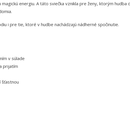
magickú energiu. A táto sviečka vznikla pre ženy, ktorým hudba du
domia.
ódiu i pre tie, ktoré v hudbe nachádzajú nádherné spočinutie.
ním v súlade
 prijatím
 šťastnou