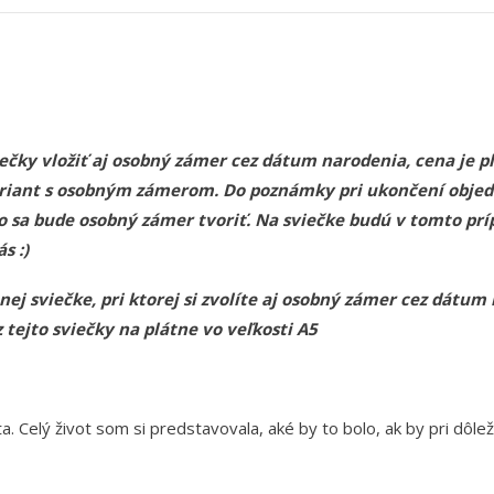
čky vložiť aj osobný zámer cez dátum narodenia, cena je plu
 variant s osobným zámerom. Do poznámky pri ukončení obj
o sa bude osobný zámer tvoriť. Na sviečke budú v tomto pr
s :)
j sviečke, pri ktorej si zvolíte aj osobný zámer cez dátum
tejto sviečky na plátne vo veľkosti A5
ta. Celý život som si predstavovala, aké by to bolo, ak by pri dôle