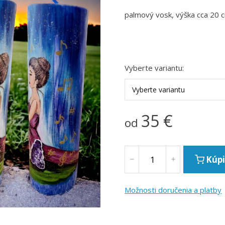
palmový vosk, výška cca 20 c
Vyberte variantu:
Vyberte variantu
35
€
od
Kúpi
Možnosti doručenia a platby