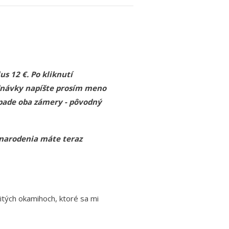
s 12 €. Po kliknutí
ednávky napíšte prosím meno
ípade oba zámery - pôvodný
 narodenia máte teraz
žitých okamihoch, ktoré sa mi