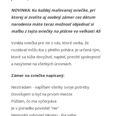
NOVINKA: Ku každej maľovanej sviečke, pri
ktorej si zvolíte aj osobný zámer cez dátum
narodenia máte teraz možnosť objednať si
maľbu z tejto sviečky na plátne vo veľkosti A5
Vznikla sviečka pre tie z vás, ktoré vedia, že
rozdávať môžu iba z plného pohára. Je určená tým,
ktoré sa túžia dovyživiť, naplniť, precítiť spokojnosť
a nasýtenie na všetkých úrovniach.
Zámer na sviečke napísaný:
Nestrádam - napĺňam všetky svoje potreby
Dovoľujem si byť na prvom mieste
Púšťam, čo ma vyčerpáva
Je v poriadku povedať "nie"
Nemusím vyhovieť nikomu - iba sebe