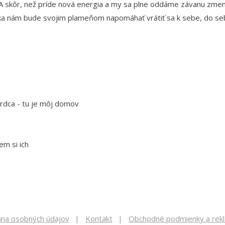
A skôr, než príde nová energia a my sa plne oddáme závanu zmeny 
oka nám bude svojim plameňom napomáhať vrátiť sa k sebe, do seba
rdca - tu je môj domov
em si ich
na osobných údajov
Kontakt
Obchodné podmienky a rek