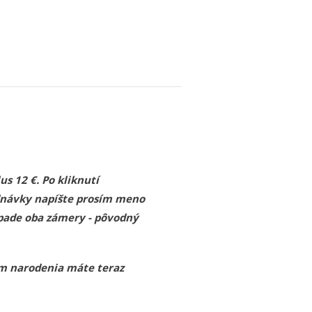
s 12 €. Po kliknutí
ednávky napíšte prosím meno
ípade oba zámery - pôvodný
tum narodenia máte teraz