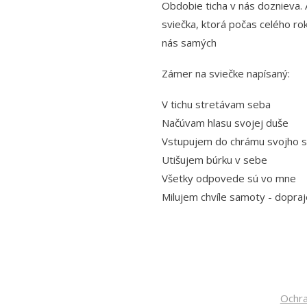
Obdobie ticha v nás doznieva. 
sviečka, ktorá počas celého r
nás samých
Zámer na sviečke napísaný:
V tichu stretávam seba
Načúvam hlasu svojej duše
Vstupujem do chrámu svojho s
Utišujem búrku v sebe
Všetky odpovede sú vo mne
Milujem chvíle samoty - dopraj
Ochra