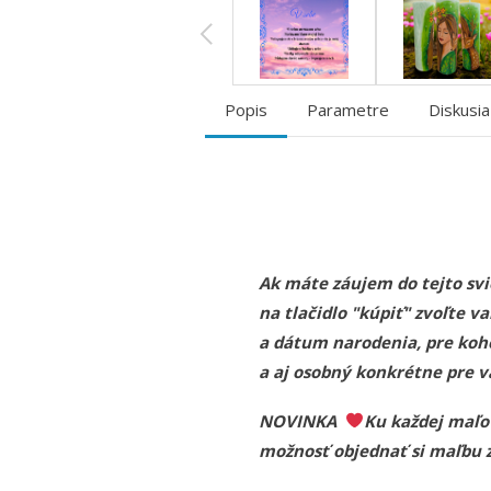
Popis
Parametre
Diskusia
Ak máte záujem do tejto svie
na tlačidlo "kúpiť" zvoľte
a dátum narodenia, pre koh
a aj osobný konkrétne pre vá
NOVINKA
Ku každej maľov
možnosť objednať si maľbu z 