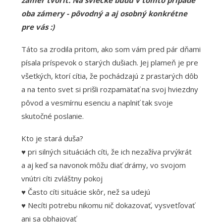
zámer tvoriť. Na sviečke budú v tomto prípade
oba zámery - pôvodný a aj osobný konkrétne
pre vás :)
Táto sa zrodila pritom, ako som vám pred pár dňami
písala príspevok o starých dušiach. Jej plameň je pre
všetkých, ktorí cítia, že pochádzajú z prastarých dôb
a na tento svet si prišli rozpamätať na svoj hviezdny
pôvod a vesmírnu esenciu a naplniť tak svoje
skutočné poslanie.
Kto je stará duša?
♥ pri silných situáciách cíti, že ich nezažíva prvýkrát
a aj keď sa navonok môžu diať drámy, vo svojom
vnútri cíti zvláštny pokoj
♥ Často cíti situácie skôr, než sa udejú
♥ Necíti potrebu nikomu nič dokazovať, vysvetľovať
ani sa obhajovať