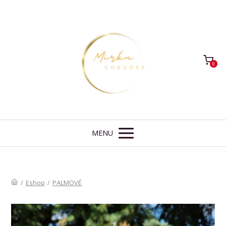
0
MENU
/
Eshop
/
PALMOVÉ