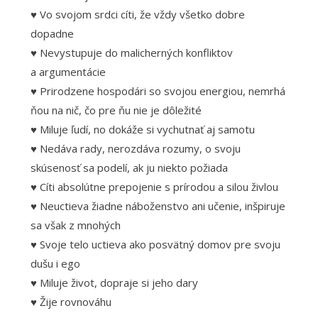
♥ Vo svojom srdci cíti, že vždy všetko dobre
dopadne
♥ Nevystupuje do malicherných konfliktov
a argumentácie
♥ Prirodzene hospodári so svojou energiou, nemrhá
ňou na nič, čo pre ňu nie je dôležité
♥ Miluje ľudí, no dokáže si vychutnať aj samotu
♥ Nedáva rady, nerozdáva rozumy, o svoju
skúsenosť sa podelí, ak ju niekto požiada
♥ Cíti absolútne prepojenie s prírodou a silou živlou
♥ Neuctieva žiadne náboženstvo ani učenie, inšpiruje
sa však z mnohých
♥ Svoje telo uctieva ako posvätný domov pre svoju
dušu i ego
♥ Miluje život, dopraje si jeho dary
♥ Žije rovnováhu