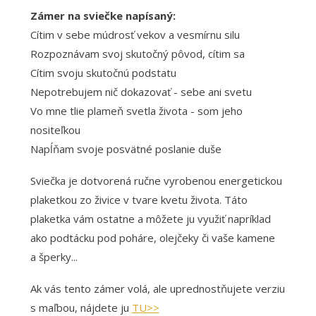
Zámer na sviečke napísaný:
Cítim v sebe múdrosť vekov a vesmírnu silu
Rozpoznávam svoj skutočný pôvod, cítim sa
Cítim svoju skutočnú podstatu
Nepotrebujem nič dokazovať - sebe ani svetu
Vo mne tlie plameň svetla života - som jeho
nositeľkou
Napĺňam svoje posvätné poslanie duše
Sviečka je dotvorená ručne vyrobenou energetickou
plaketkou zo živice v tvare kvetu života. Táto
plaketka vám ostatne a môžete ju využiť napríklad
ako podtácku pod poháre, olejčeky či vaše kamene
a šperky...
Ak vás tento zámer volá, ale uprednostňujete verziu
s maľbou, nájdete ju
TU>>