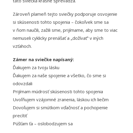
táto sviečka krásne sprevádza.
Zároveň plameň tejto sviečky podporuje osvojenie
si skúsenosti tohto spojenia – čokoľvek sme sa
v ňom naučili, zažili sme, prijímame, aby sme to viac
nemuseli cyklicky prenášať a „dožívať“ v iných
vzťahoch.
Zámer na sviečke napísaný:
Ďakujem za tvoju lásku
Ďakujem za naše spojenie a všetko, čo sme si
odovzdali
Prijímam múdrosť skúsenosti tohto spojenia
Uvoľňujem vzájomné zranenia, láskou ich liečim
Dovoľujem si smútkom vďačnosť a pochopenie
precítiť
Púšťam ťa – oslobodzujem sa