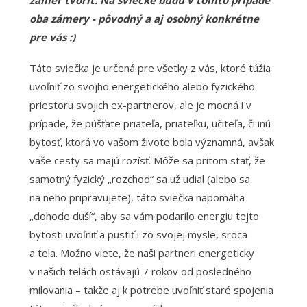
zámer tvoriť. Na sviečke budú v tomto prípade
oba zámery - pôvodný a aj osobný konkrétne
pre vás :)
Táto sviečka je určená pre všetky z vás, ktoré túžia
uvoľniť zo svojho energetického alebo fyzického
priestoru svojich ex-partnerov, ale je mocná i v
prípade, že púšťate priateľa, priateľku, učiteľa, či inú
bytosť, ktorá vo vašom živote bola významná, avšak
vaše cesty sa majú rozísť. Môže sa pritom stať, že
samotný fyzický „rozchod“ sa už udial (alebo sa
na neho pripravujete), táto sviečka napomáha
„dohode duší“, aby sa vám podarilo energiu tejto
bytosti uvoľniť a pustiť i zo svojej mysle, srdca
a tela. Možno viete, že naši partneri energeticky
v našich telách ostávajú 7 rokov od posledného
milovania – takže aj k potrebe uvoľniť staré spojenia