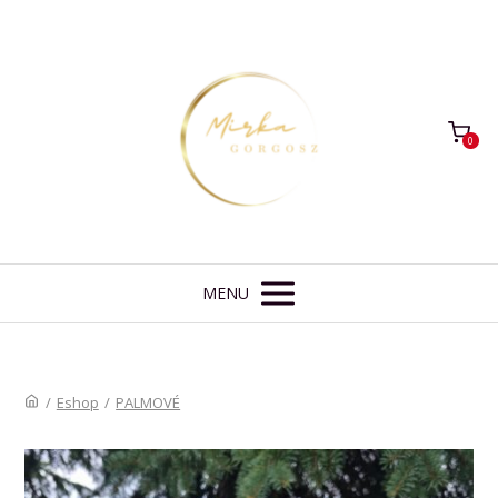
0
MENU
/
Eshop
/
PALMOVÉ