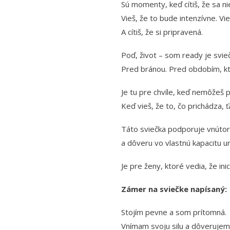
Sú momenty, keď cítiš, že sa nie
Vieš, že to bude intenzívne. Vie
A cítiš, že si pripravená.
Poď, život – som ready je svie
Pred bránou. Pred obdobím, kto
Je tu pre chvíle, keď nemôžeš 
Keď vieš, že to, čo prichádza, 
Táto sviečka podporuje vnútor
a dôveru vo vlastnú kapacitu u
Je pre ženy, ktoré vedia, že ini
Zámer na sviečke napísaný:
Stojím pevne a som prítomná.
Vnímam svoju silu a dôverujem 