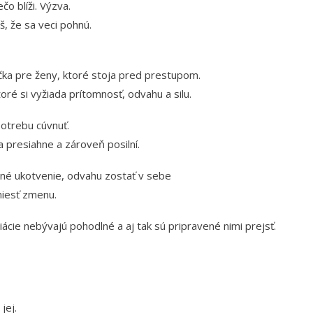
čo blíži. Výzva.
š, že sa veci pohnú.
čka pre ženy, ktoré stoja pred prestupom.
ré si vyžiada prítomnosť, odvahu a silu.
potrebu cúvnuť.
ťa presiahne a zároveň posilní.
né ukotvenie, odvahu zostať v sebe
niesť zmenu.
ciácie nebývajú pohodlné a aj tak sú pripravené nimi prejsť.
jej.