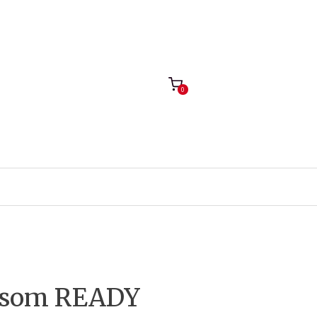
0
– som READY