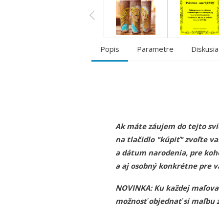
Popis
Parametre
Diskusia
Ak máte záujem do tejto svie
na tlačidlo "kúpiť" zvoľte
a dátum narodenia, pre koh
a aj osobný konkrétne pre vá
NOVINKA: Ku každej maľovane
možnosť objednať si maľbu z 