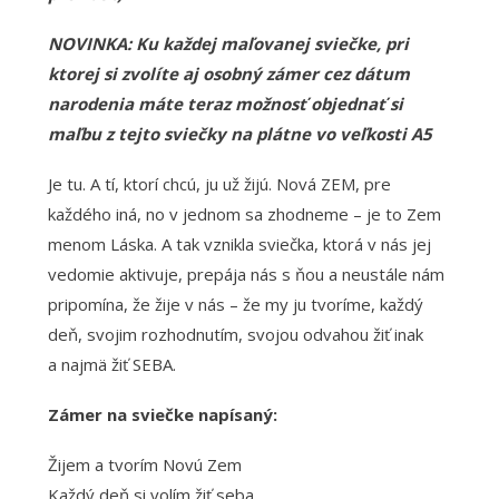
NOVINKA: Ku každej maľovanej sviečke, pri
ktorej si zvolíte aj osobný zámer cez dátum
narodenia máte teraz možnosť objednať si
maľbu z tejto sviečky na plátne vo veľkosti A5
Je tu. A tí, ktorí chcú, ju už žijú. Nová ZEM, pre
každého iná, no v jednom sa zhodneme – je to Zem
menom Láska. A tak vznikla sviečka, ktorá v nás jej
vedomie aktivuje, prepája nás s ňou a neustále nám
pripomína, že žije v nás – že my ju tvoríme, každý
deň, svojim rozhodnutím, svojou odvahou žiť inak
a najmä žiť SEBA.
Zámer na sviečke napísaný:
Žijem a tvorím Novú Zem
Každý deň si volím žiť seba