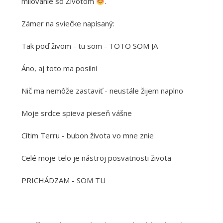
milovanie so Životom
.
Zámer na sviečke napísaný:
Tak poď živom - tu som - TOTO SOM JA
Áno, aj toto ma posilní
Nič ma nemôže zastaviť - neustále žijem naplno
Moje srdce spieva pieseň vášne
Cítim Terru - bubon života vo mne znie
Celé moje telo je nástroj posvätnosti života
PRICHÁDZAM - SOM TU