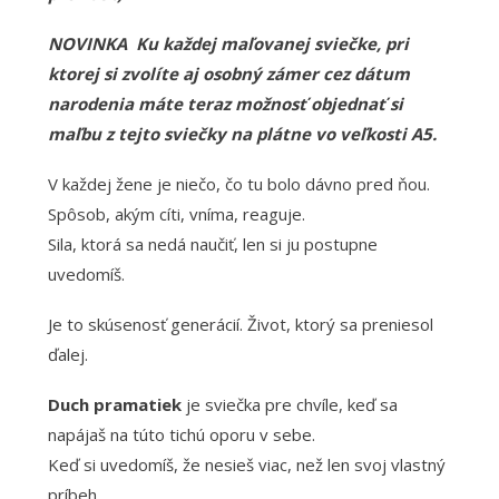
NOVINKA Ku každej maľovanej sviečke, pri
ktorej si zvolíte aj osobný zámer cez dátum
narodenia máte teraz možnosť objednať si
maľbu z tejto sviečky na plátne vo veľkosti A5.
V každej žene je niečo, čo tu bolo dávno pred ňou.
Spôsob, akým cíti, vníma, reaguje.
Sila, ktorá sa nedá naučiť, len si ju postupne
uvedomíš.
Je to skúsenosť generácií. Život, ktorý sa preniesol
ďalej.
Duch pramatiek
je sviečka pre chvíle, keď sa
napájaš na túto tichú oporu v sebe.
Keď si uvedomíš, že nesieš viac, než len svoj vlastný
príbeh.