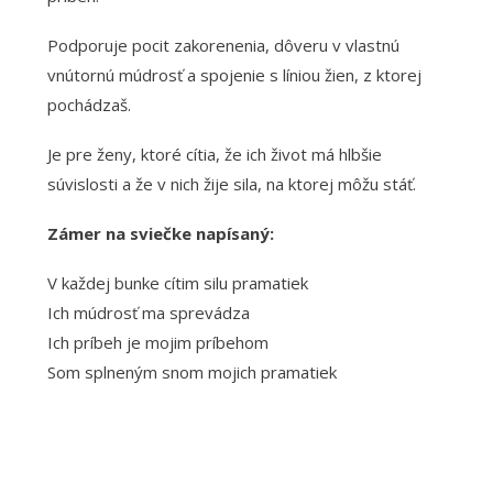
Podporuje pocit zakorenenia, dôveru v vlastnú
vnútornú múdrosť a spojenie s líniou žien, z ktorej
pochádzaš.
Je pre ženy, ktoré cítia, že ich život má hlbšie
súvislosti a že v nich žije sila, na ktorej môžu stáť.
Zámer na sviečke napísaný:
V každej bunke cítim silu pramatiek
Ich múdrosť ma sprevádza
Ich príbeh je mojim príbehom
Som splneným snom mojich pramatiek