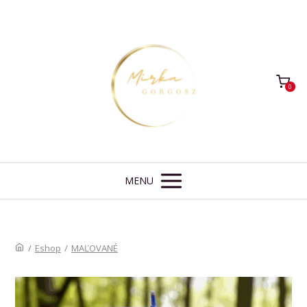
0
MENU
/
Eshop
/
MAĽOVANÉ