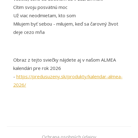
Cítim svoju posvätnú moc
Už viac neodmietam, kto som
Milujem byť sebou - milujem, keď sa čarovný život
deje cezo mňa
Obraz z tejto sviečky nájdete aj v našom ALMEA
kalendári pre rok 2026
-
https://predusuzeny.sk/produkty/kalendar-almea-
2026/
Ochrana osobných údajov