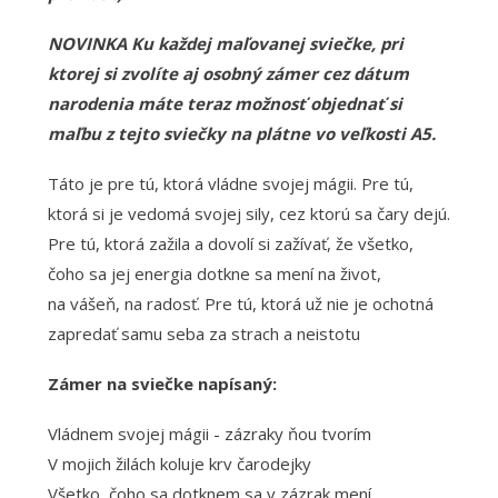
NOVINKA Ku každej maľovanej sviečke, pri
ktorej si zvolíte aj osobný zámer cez dátum
narodenia máte teraz možnosť objednať si
maľbu z tejto sviečky na plátne vo veľkosti A5.
Táto je pre tú, ktorá vládne svojej mágii. Pre tú,
ktorá si je vedomá svojej sily, cez ktorú sa čary dejú.
Pre tú, ktorá zažila a dovolí si zažívať, že všetko,
čoho sa jej energia dotkne sa mení na život,
na vášeň, na radosť. Pre tú, ktorá už nie je ochotná
zapredať samu seba za strach a neistotu
Zámer na sviečke napísaný:
Vládnem svojej mágii - zázraky ňou tvorím
V mojich žilách koluje krv čarodejky
Všetko, čoho sa dotknem sa v zázrak mení