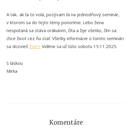
A tak.. ak ťa to volá, pozývam ťa na jednodňový seminár,
v ktorom sa do tejto témy ponoríme. Lebo žena
nespútaná sa stáva orákulom, číta a žije všetko, čím sa
chce život cez ňu stať. Všetky informácie o tomto seminári
sa dozvieš
TU>>
Vidíme sa už túto sobotu 15.11.2025.
S láskou
Mirka
Komentáre