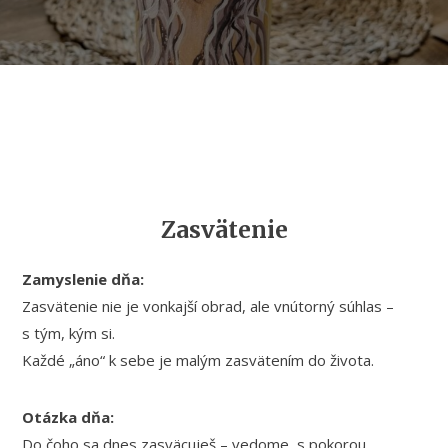
Zasvätenie
Zamyslenie dňa:
Zasvätenie nie je vonkajší obrad, ale vnútorný súhlas –
s tým, kým si.
Každé „áno“ k sebe je malým zasvätením do života.
Otázka dňa:
Do čoho sa dnes zasväcuješ – vedome, s pokorou