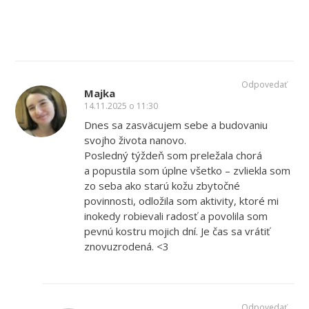
Odpovedať
Majka
14.11.2025 o 11:30
Dnes sa zasväcujem sebe a budovaniu
svojho života nanovo.
Posledný týždeň som preležala chorá
a popustila som úplne všetko – zvliekla som
zo seba ako starú kožu zbytočné
povinnosti, odložila som aktivity, ktoré mi
inokedy robievali radosť a povolila som
pevnú kostru mojich dní. Je čas sa vrátiť
znovuzrodená. <3
Odpovedať