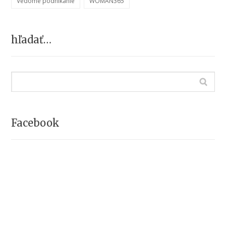
Vedomé podnikanie
WOMAN365
hľadať…
Facebook