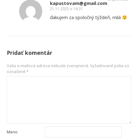
kapustovam@gmail.com
21.11.2025 o 16:31
ďakujem za spoločný týždeň, milá
Pridať komentár
Vaša e-mailová adresa nebude zverejnená.
Vyžadované polia sú
označené
*
Meno