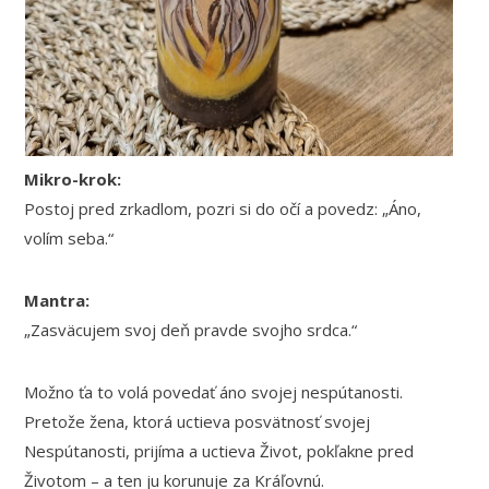
Mikro-krok:
Postoj pred zrkadlom, pozri si do očí a povedz: „Áno,
volím seba.“
Mantra:
„Zasväcujem svoj deň pravde svojho srdca.“
Možno ťa to volá povedať áno svojej nespútanosti.
Pretože žena, ktorá uctieva posvätnosť svojej
Nespútanosti, prijíma a uctieva Život, pokľakne pred
Životom – a ten ju korunuje za Kráľovnú.