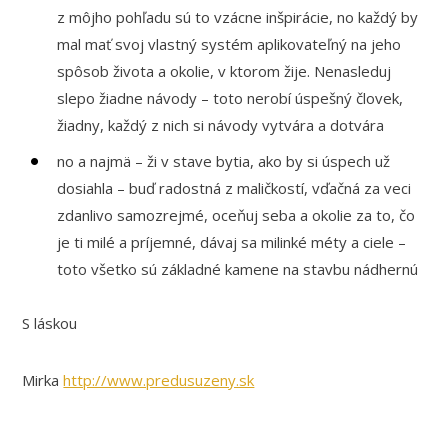
z môjho pohľadu sú to vzácne inšpirácie, no každý by
mal mať svoj vlastný systém aplikovateľný na jeho
spôsob života a okolie, v ktorom žije. Nenasleduj
slepo žiadne návody – toto nerobí úspešný človek,
žiadny, každý z nich si návody vytvára a dotvára
no a najmä – ži v stave bytia, ako by si úspech už
dosiahla – buď radostná z maličkostí, vďačná za veci
zdanlivo samozrejmé, oceňuj seba a okolie za to, čo
je ti milé a príjemné, dávaj sa milinké méty a ciele –
toto všetko sú základné kamene na stavbu nádhernú
S láskou
Mirka
http://www.predusuzeny.sk