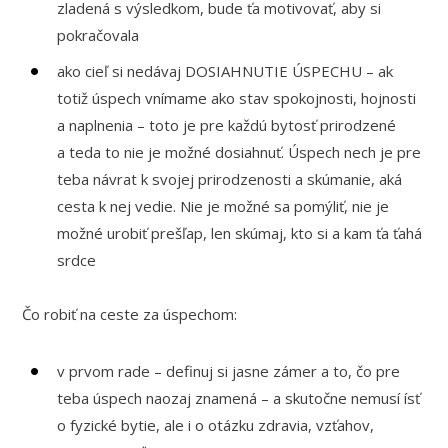
zladená s výsledkom, bude ťa motivovať, aby si
pokračovala
ako cieľ si nedávaj DOSIAHNUTIE ÚSPECHU – ak
totiž úspech vnímame ako stav spokojnosti, hojnosti
a naplnenia – toto je pre každú bytosť prirodzené
a teda to nie je možné dosiahnuť. Úspech nech je pre
teba návrat k svojej prirodzenosti a skúmanie, aká
cesta k nej vedie. Nie je možné sa pomýliť, nie je
možné urobiť prešľap, len skúmaj, kto si a kam ťa ťahá
srdce
Čo robiť na ceste za úspechom:
v prvom rade – definuj si jasne zámer a to, čo pre
teba úspech naozaj znamená – a skutočne nemusí ísť
o fyzické bytie, ale i o otázku zdravia, vzťahov,