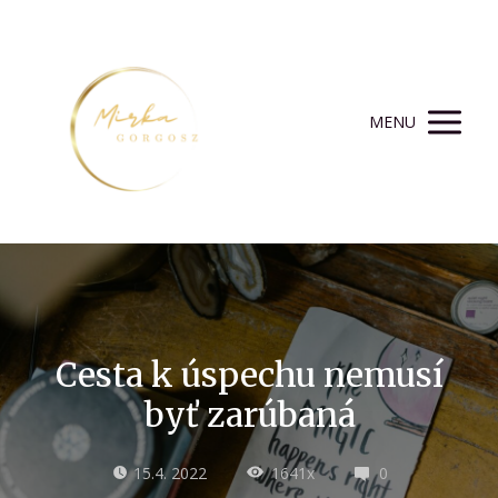
MENU
Cesta k úspechu nemusí
byť zarúbaná
15.4. 2022
1641x
0