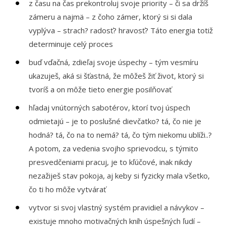
z času na čas prekontroluj svoje priority – či sa držíš
zámeru a najmä – z čoho zámer, ktorý si si dala
vyplýva – strach? radosť? hravosť? Táto energia totiž
determinuje celý proces
buď vďačná, zdieľaj svoje úspechy – tým vesmíru
ukazuješ, aká si šťastná, že môžeš žiť život, ktorý si
tvoríš a on môže tieto energie posilňovať
hľadaj vnútorných sabotérov, ktorí tvoj úspech
odmietajú – je to poslušné dievčatko? tá, čo nie je
hodná? tá, čo na to nemá? tá, čo tým niekomu ublíži..?
A potom, za vedenia svojho sprievodcu, s týmito
presvedčeniami pracuj, je to kľúčové, inak nikdy
nezažiješ stav pokoja, aj keby si fyzicky mala všetko,
čo ti ho môže vytvárať
vytvor si svoj vlastný systém pravidiel a návykov –
existuje mnoho motivačných kníh úspešných ľudí –