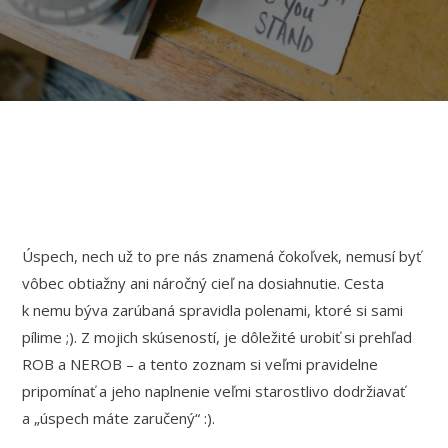
Úspech, nech už to pre nás znamená čokoľvek, nemusí byť
vôbec obtiažny ani náročný cieľ na dosiahnutie. Cesta
k nemu býva zarúbaná spravidla polenami, ktoré si sami
pílime ;). Z mojich skúseností, je dôležité urobiť si prehľad
ROB a NEROB – a tento zoznam si veľmi pravidelne
pripomínať a jeho naplnenie veľmi starostlivo dodržiavať
a „úspech máte zaručený“ :).