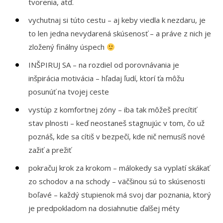
tvorenia, atď.
vychutnaj si túto cestu – aj keby viedla k nezdaru, je
to len jedna nevydarená skúsenosť – a práve z nich je
zložený finálny úspech
INŠPIRUJ SA – na rozdiel od porovnávania je
inšpirácia motivácia – hľadaj ľudí, ktorí ťa môžu
posunúť na tvojej ceste
vystúp z komfortnej zóny – iba tak môžeš precítiť
stav plnosti – keď neostaneš stagnujúc v tom, čo už
poznáš, kde sa cítiš v bezpečí, kde nič nemusíš nové
zažiť a prežiť
pokračuj krok za krokom – málokedy sa vyplatí skákať
zo schodov a na schody – väčšinou sú to skúsenosti
boľavé – každý stupienok má svoj dar poznania, ktorý
je predpokladom na dosiahnutie ďalšej méty