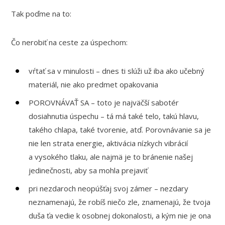
Tak poďme na to:
Čo nerobiť na ceste za úspechom:
vŕtať sa v minulosti – dnes ti slúži už iba ako učebný
materiál, nie ako predmet opakovania
POROVNÁVAŤ SA – toto je najväčší sabotér
dosiahnutia úspechu – tá má také telo, takú hlavu,
takého chlapa, také tvorenie, atď. Porovnávanie sa je
nie len strata energie, aktivácia nízkych vibrácií
a vysokého tlaku, ale najmä je to bránenie našej
jedinečnosti, aby sa mohla prejaviť
pri nezdaroch neopúšťaj svoj zámer – nezdary
neznamenajú, že robíš niečo zle, znamenajú, že tvoja
duša ťa vedie k osobnej dokonalosti, a kým nie je ona