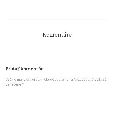
Komentáre
Pridať komentár
Vaša e-mailová adresa nebude zverejnená.
Vyžadované polia sú
označené
*