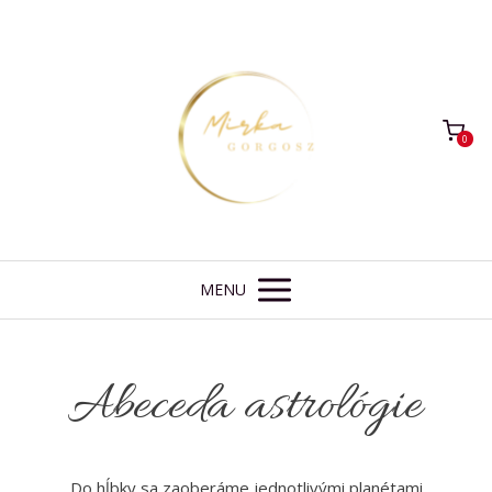
0
MENU
Abeceda astrológie
Do hĺbky sa zaoberáme jednotlivými planétami