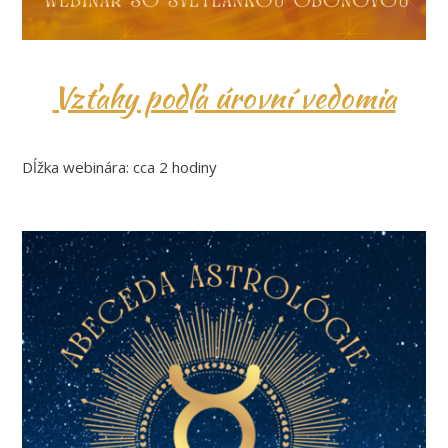
Vzťahy podľa úrovní vedomia
Dĺžka webinára: cca 2 hodiny