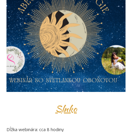
Slnko
Dĺžka webinára: cca 8 hodiny