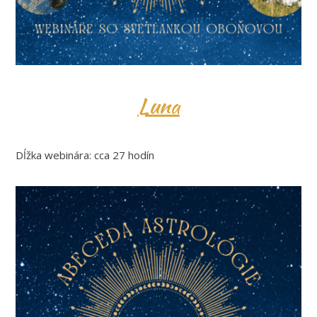
Luna
Dĺžka webinára: cca 27 hodín