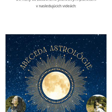
v nasledujúcich videách: