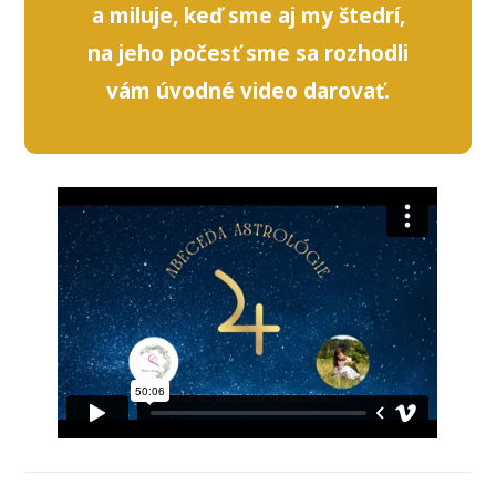
a miluje, keď sme aj my štedrí,
na jeho počesť sme sa rozhodli
vám úvodné video darovať.