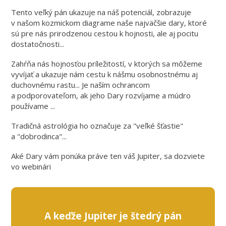
Tento veľký pán ukazuje na náš potenciál, zobrazuje
v našom kozmickom diagrame naše najväčšie dary, ktoré
sú pre nás prirodzenou cestou k hojnosti, ale aj pocitu
dostatočnosti...
Zahŕňa nás hojnosťou príležitostí, v ktorých sa môžeme
vyvíjať a ukazuje nám cestu k nášmu osobnostnému aj
duchovnému rastu... Je naším ochrancom
a podporovateľom, ak jeho Dary rozvíjame a múdro
používame ...
Tradičná astrológia ho označuje za "veľké šťastie"
a "dobrodinca"...
Aké Dary vám ponúka práve ten váš Jupiter, sa dozviete
vo webinári
A keďže Jupiter je štedrý pán