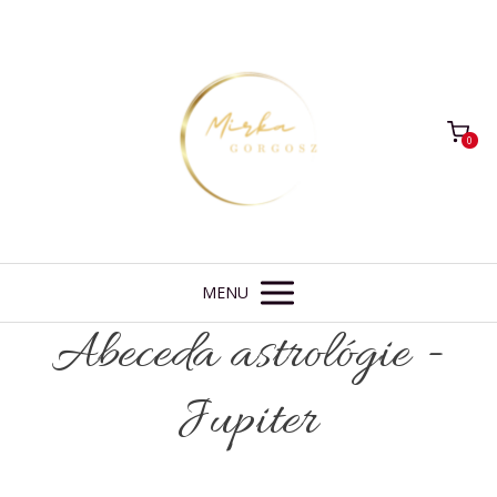
0
MENU
Abeceda astrológie -
Jupiter