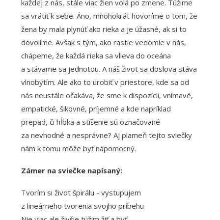
každej z nás, stále viac žien volá po zmene. Túžime
sa vrátiť k sebe. Áno, mnohokrát hovoríme o tom, že
žena by mala plynúť ako rieka a je úžasné, ak si to
dovolíme. Avšak s tým, ako rastie vedomie v nás,
chápeme, že každá rieka sa vlieva do oceána
a stávame sa jednotou. A náš život sa doslova stáva
vlnobytím. Ale ako to urobiť v priestore, kde sa od
nás neustále očakáva, že sme k dispozícii, vnímavé,
empatické, šikovné, príjemné a kde napríklad
prepad, či hĺbka a stíšenie sú označované
za nevhodné a nesprávne? Aj plameň tejto sviečky
nám k tomu môže byť nápomocný.
Zámer na sviečke napísaný:
Tvorím si život špirálu - vystupujem
z lineárneho tvorenia svojho príbehu
Nie viac ale živšie túžim žiť a byť