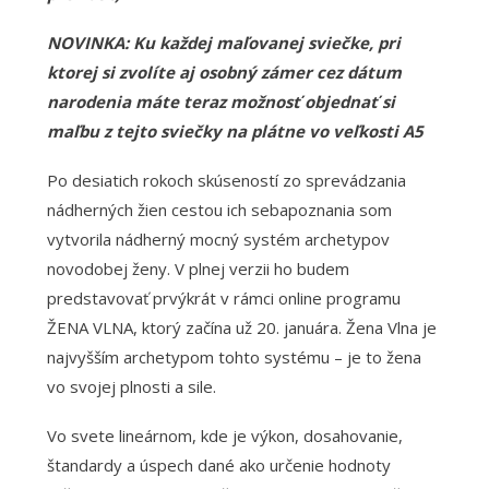
NOVINKA: Ku každej maľovanej sviečke, pri
ktorej si zvolíte aj osobný zámer cez dátum
narodenia máte teraz možnosť objednať si
maľbu z tejto sviečky na plátne vo veľkosti A5
Po desiatich rokoch skúseností zo sprevádzania
nádherných žien cestou ich sebapoznania som
vytvorila nádherný mocný systém archetypov
novodobej ženy. V plnej verzii ho budem
predstavovať prvýkrát v rámci online programu
ŽENA VLNA, ktorý začína už 20. januára. Žena Vlna je
najvyšším archetypom tohto systému – je to žena
vo svojej plnosti a sile.
Vo svete lineárnom, kde je výkon, dosahovanie,
štandardy a úspech dané ako určenie hodnoty