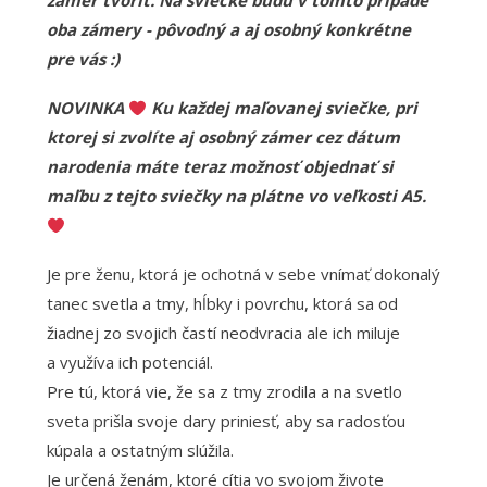
zámer tvoriť. Na sviečke budú v tomto prípade
oba zámery - pôvodný a aj osobný konkrétne
pre vás :)
NOVINKA
Ku každej maľovanej sviečke, pri
ktorej si zvolíte aj osobný zámer cez dátum
narodenia máte teraz možnosť objednať si
maľbu z tejto sviečky na plátne vo veľkosti A5.
Je pre ženu, ktorá je ochotná v sebe vnímať dokonalý
tanec svetla a tmy, hĺbky i povrchu, ktorá sa od
žiadnej zo svojich častí neodvracia ale ich miluje
a využíva ich potenciál.
Pre tú, ktorá vie, že sa z tmy zrodila a na svetlo
sveta prišla svoje dary priniesť, aby sa radosťou
kúpala a ostatným slúžila.
Je určená ženám, ktoré cítia vo svojom živote