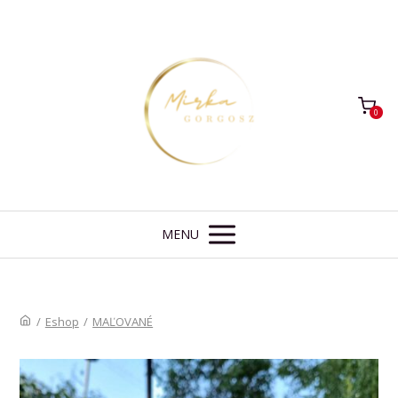
0
MENU
/
Eshop
/
MAĽOVANÉ