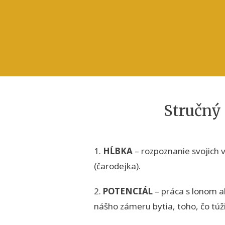
Stručný 
1.
HĹBKA
– rozpoznanie svojich 
(čarodejka).
2.
POTENCIÁL
– práca s lonom a
nášho zámeru bytia, toho, čo túž