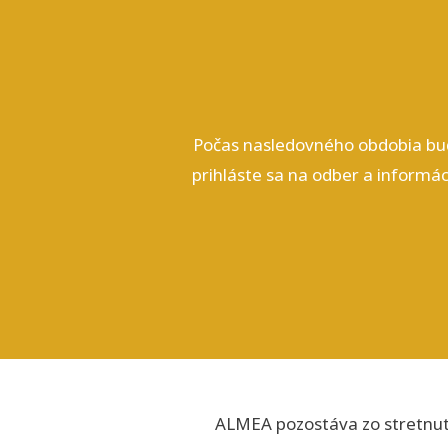
Počas nasledovného obdobia bude
prihláste sa na odber a informá
ALMEA pozostáva zo stretnu