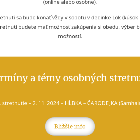
(online alebo osobne).
etnutí sa bude konať vždy v sobotu v dedinke Lok (kúsok 
stretnutí budete mať možnosť zakúpenia si obedu, výber 
možností.
rmíny a témy osobných stretnu
. stretnutie – 2. 11. 2024 – HĹBKA – ČARODEJKA (Samhai
Bližšie info