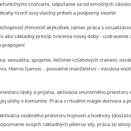
nefunkčnými vzorcami, odpútanie sa od emočných závislost
 odvahy tvoriť svoj vlastný príbeh a podporný vesmír
, schopnosť zhmotniť akýkoľvek zámer, práca s vizualizác
vo ako základný princíp tvorenia novej doby - uzdravenie
h prepojení
a, sexualita, spojenie, liečenie vzťahových zranení, otv
tvo, Hieros Gamos - posvätné manželstvo – iniciácia vn
riestoru lásky a prijatia, aktivácia vnútorného priestor
ej úlohy v komunite. Práca s rituálmi mágie domova a pr
aktivácia osobného priestoru hojnosti a hodnoty (dostato
, rozpoznanie svojich základných pilierov sily, práca so sil