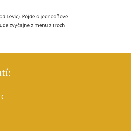
od Levíc). Pôjde o jednodňové
bude zvyčajne z menu z troch
tí:
n)