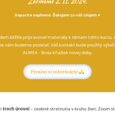
Začíname 2. 11. 2024.
Kapacita naplnená. Ďakujem za váš záujem ♥
m bližšie pripravovať materiály k témam tohto kurzu. Ak
cie vám budeme posielať. Váš kontakt bude použitý výlu
ALMEA - škola kňažiek novej doby.
Prosím si informácie
tí
troch úrovní
– osobné stretnutia v kruhu žien, Zoom st