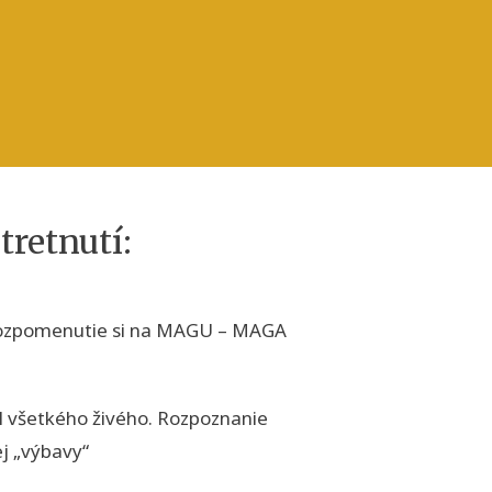
tretnutí:
, rozpomenutie si na MAGU – MAGA
ál všetkého živého. Rozpoznanie
ej „výbavy“