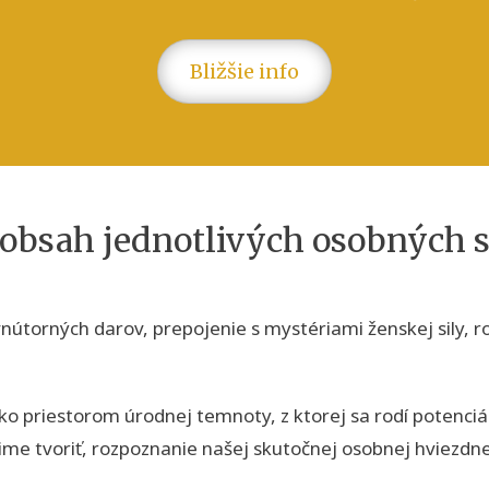
Bližšie info
obsah jednotlivých osobných s
vnútorných darov, prepojenie s mystériami ženskej sily
ko priestorom úrodnej temnoty, z ktorej sa rodí potenci
ime tvoriť, rozpoznanie našej skutočnej osobnej hviezdn