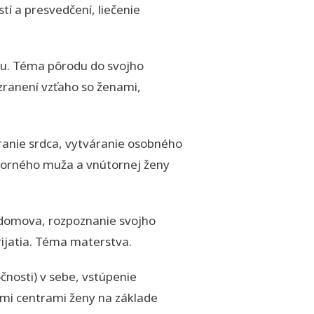
í a presvedčení, liečenie
iou. Téma pôrodu do svojho
 zranení vzťaho so ženami,
áranie srdca, vytváranie osobného
útorného muža a vnútornej ženy
u domova, rozpoznanie svojho
ijatia. Téma materstva.
čnosti) v sebe, vstúpenie
ovými centrami ženy na základe