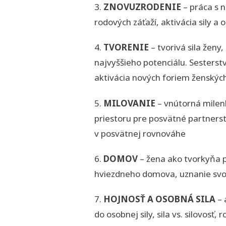
3.
ZNOVUZRODENIE
– práca s 
rodových záťaží, aktivácia sily a
4.
TVORENIE
– tvorivá sila ženy
najvyššieho potenciálu. Sesterst
aktivácia nových foriem ženskýc
5.
MILOVANIE
– vnútorná milenk
priestoru pre posvätné partners
v posvätnej rovnováhe
6.
DOMOV
– žena ako tvorkyňa p
hviezdneho domova, uznanie svoj
7.
HOJNOSŤ A OSOBNÁ SILA
– 
do osobnej sily, sila vs. silovosť