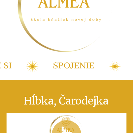
Hĺbka, Čarodejka