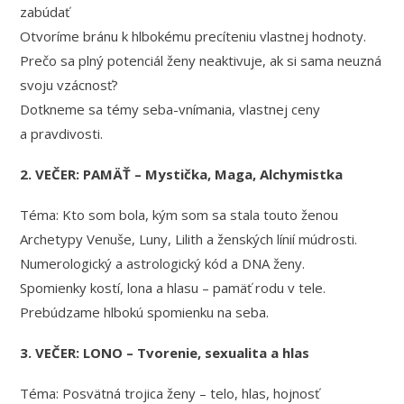
zabúdať
Otvoríme bránu k hlbokému precíteniu vlastnej hodnoty.
Prečo sa plný potenciál ženy neaktivuje, ak si sama neuzná
svoju vzácnosť?
Dotkneme sa témy seba-vnímania, vlastnej ceny
a pravdivosti.
2. VEČER: PAMÄŤ – Mystička, Maga, Alchymistka
Téma: Kto som bola, kým som sa stala touto ženou
Archetypy Venuše, Luny, Lilith a ženských línií múdrosti.
Numerologický a astrologický kód a DNA ženy.
Spomienky kostí, lona a hlasu – pamäť rodu v tele.
Prebúdzame hlbokú spomienku na seba.
3. VEČER: LONO – Tvorenie, sexualita a hlas
Téma: Posvätná trojica ženy – telo, hlas, hojnosť