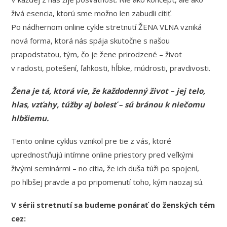
živá esencia, ktorú sme možno len zabudli cítiť.
Po nádhernom online cykle stretnutí ŽENA VLNA vzniká
nová forma, ktorá nás spája skutočne s našou
prapodstatou, tým, čo je žene prirodzené – život
v radosti, potešení, ľahkosti, hĺbke, múdrosti, pravdivosti.
Žena je tá, ktorá vie, že každodenný život – jej telo,
hlas, vzťahy, túžby aj bolesť – sú bránou k niečomu
hlbšiemu.
Tento online cyklus vznikol pre tie z vás, ktoré
uprednostňujú intímne online priestory pred veľkými
živými seminármi – no cítia, že ich duša túži po spojení,
po hlbšej pravde a po pripomenutí toho, kým naozaj sú.
V sérii stretnutí sa budeme ponárať do ženských tém
cez: