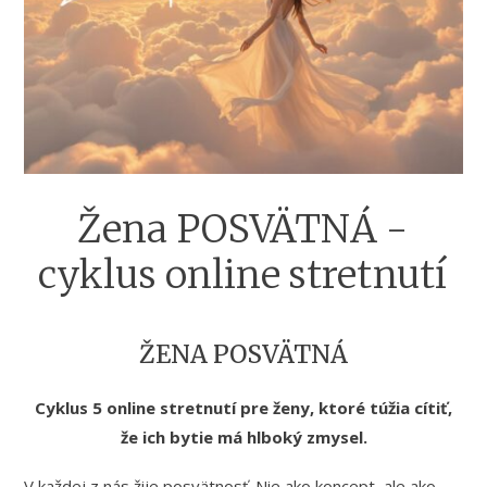
Žena POSVÄTNÁ -
cyklus online stretnutí
ŽENA POSVÄTNÁ
Cyklus 5 online stretnutí pre ženy, ktoré túžia cítiť,
že ich bytie má hlboký zmysel.
V každej z nás žije posvätnosť. Nie ako koncept, ale ako