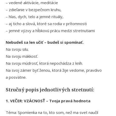
– vedené aktivácie, meditácie
– zdieľanie v bezpečnom kruhu,
– hlas, dych, telo a jemné rituály,
– aj ticho a slová, ktoré sa rodia v prítomnosti
– jemné výzvy a hĺbkovú prácu medzi stretnutiami
Nebudeš sa len učiť – budeš si spomínať.
Na svoju silu.
Na svoju mäkkosť.
Na svoju múdrosť, ktorá nepochádza z kníh.
Na svoj zámer byť ženou, ktorá žije vedome, pravdivo
a posvätne.
Stručný popis jednotlivých stretnutí:
1. VEČER: VZÁCNOSŤ – Tvoja pravá hodnota
Téma: Spomienka na to, kto som, než ma svet naučil