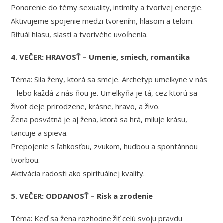
Ponorenie do témy sexuality, intimity a tvorivej energie.
Aktivujeme spojenie medzi tvorením, hlasom a telom.
Rituál hlasu, slasti a tvorivého uvoľnenia.
4. VEČER: HRAVOSŤ – Umenie, smiech, romantika
Téma: Sila ženy, ktorá sa smeje. Archetyp umelkyne v nás
– lebo každá z nás ňou je. Umelkyňa je tá, cez ktorú sa
život deje prirodzene, krásne, hravo, a živo.
Žena posvätná je aj žena, ktorá sa hrá, miluje krásu,
tancuje a spieva.
Prepojenie s ľahkosťou, zvukom, hudbou a spontánnou
tvorbou.
Aktivácia radosti ako spirituálnej kvality.
5. VEČER: ODDANOSŤ – Risk a zrodenie
Téma: Keď sa žena rozhodne žiť celú svoju pravdu