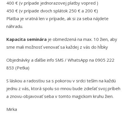
400 € (v prípade jednorazovej platby vopred )
450 € (v prípade dvoch splátok 250 € a 200 €)
Platba je vratná len v prípade, ak si za seba nájdete
náhradu.
Kapacita seminára
je obmedzená na max. 10 žien, aby
sme mali možnosť venovať sa každej z vás do hĺbky
Objednávky a ďalšie info SMS / WhatsApp na 0905 222
853 (Peťka)
S láskou a radosťou sa s pokorou v srdci teším na každú
jednu z vás, ktorá spolu so mnou bude zdieľať svoj príbeh
a znovu-objavovať seba v tomto magickom kruhu žien.
Mirka