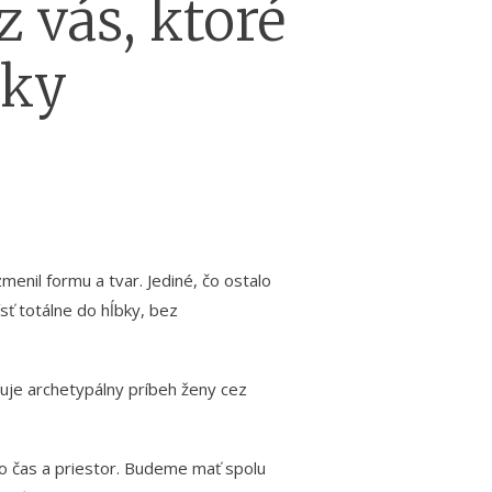
z vás, ktoré
bky
enil formu a tvar. Jediné, čo ostalo
sť totálne do hĺbky, bez
zuje archetypálny príbeh ženy cez
to čas a priestor. Budeme mať spolu