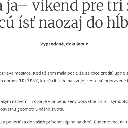
ja– víkend pre tri 
cú ísť naozaj do hĺ
Vypredané, ďakujem ♥
zrieva mesiace. Keď už som mala pocit, že sa chce zrodiť, úplne zm
m domov TRI ŽENY, ktoré cítia, že na svojej ceste sú pripravené í
nakým názvom. Trojka je v príbehu ženy posvätné číslo – symboli
osvätnú geometriu nášho života.
u a ponoriť sa do vašich príbehov úplne na dreň. Budeme mať na 