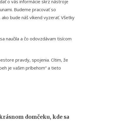
ať o vás informácie skrz nástroje
i runami. Budeme pracovať so
, ako bude náš víkend vyzerať. Všetky
 sa naučila a čo odovzdávam tisícom
iestore pravdy, spojenia. Cítim, že
beh je vašim príbehom“ a tieto
a krásnom domčeku, kde sa