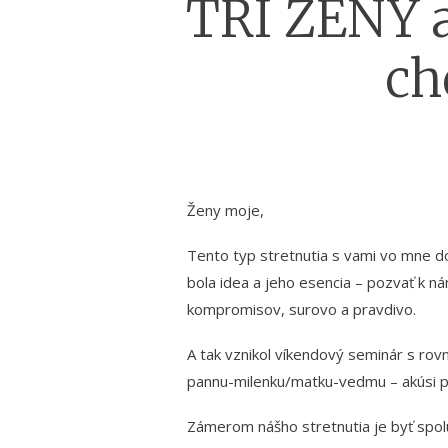
TRI ŽENY a 
ch
Ženy moje,
Tento typ stretnutia s vami vo mne do
bola idea a jeho esencia – pozvať k ná
kompromisov, surovo a pravdivo.
A tak vznikol víkendový seminár s rov
pannu-milenku/matku-vedmu – akúsi p
Zámerom nášho stretnutia je byť spol