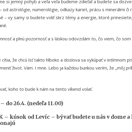
áme si jemný pohyb a veľa veľa budeme zdieľať a budete sa dozved
– od astrológie, numerológie, odkazy kariet, prácu s minerálmi č
é – vy samy si budete voliť skrz témy a energie, ktoré prinesiete
ané.
omnosť a plnú pozornosť a s láskou odovzdám to, čo viem, čo som
 cítia, že chcú ísť takto hlboko a doslova sa vykúpať v intímnom pr
meniť život. Vám. I mne. Lebo ja každou bunkou verím, že „môj prí
ť, koho to bude k nám na tento víkend volať.
 – do 26.4. (nedeľa 11.00)
 – kúsok od Levíc – bývať budete u nás v dome 
konajú