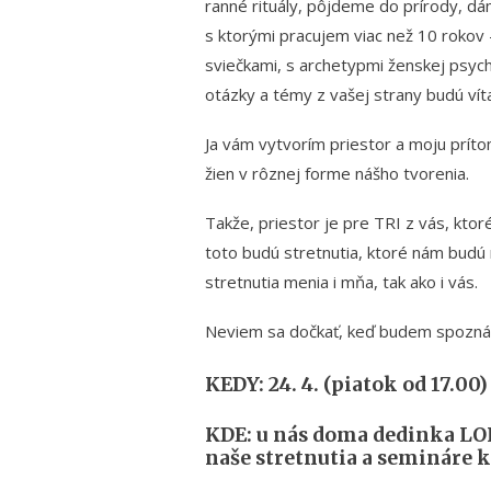
ranné rituály, pôjdeme do prírody, d
s ktorými pracujem viac než 10 rokov 
sviečkami, s archetypmi ženskej psych
otázky a témy z vašej strany budú vít
Ja vám vytvorím priestor a moju prít
žien v rôznej forme nášho tvorenia.
Takže, priestor je pre TRI z vás, ktoré
toto budú stretnutia, ktoré nám budú 
stretnutia menia i mňa, tak ako i vás.
Neviem sa dočkať, keď budem spoznáva
KEDY: 24. 4. (piatok od 17.00)
KDE: u nás doma dedinka LOK
naše stretnutia a semináre 