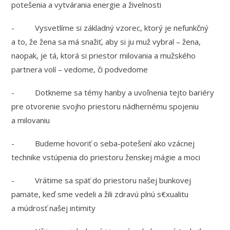
potešenia a vytvárania energie a živelnosti
- Vysvetlíme si základný vzorec, ktorý je nefunkčný
a to, že žena sa má snažiť, aby si ju muž vybral – žena,
naopak, je tá, ktorá si priestor milovania a mužského
partnera volí – vedome, či podvedome
- Dotkneme sa témy hanby a uvoľnenia tejto bariéry
pre otvorenie svojho priestoru nádhernému spojeniu
a milovaniu
- Budeme hovoriť o seba-potešení ako vzácnej
technike vstúpenia do priestoru ženskej mágie a moci
- Vrátime sa späť do priestoru našej bunkovej
pamäte, keď sme vedeli a žili zdravú plnú s€xualitu
a múdrosť našej intimity