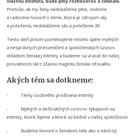
vlastnú intimitu, bude plný rozhovorov a zdieľaní.
Pretože, ak my ženy nedokážeme plne, vedome
a radostne hovoriť o téme, ktorá je zdrojom sily
a potešenia, nedokážeme silu a potešenie žiť.
Tento deň pritom pomenujeme mnoho úplne mylných
a nesprávnych presvedčení a spoločenských úzusov
ohľadom ženskej intimity a budeme sa vracať do našej
posvätnosti skrz úžasnú magickú ženskú s€xualitu.
Akých tém sa dotkneme:
- Témy osobného prežívania intimity
- Mylných a deštrukčných vzorcov týkajúcich sa
intimity, ktoré žijeme a ktoré sú bežné v našej spoločnosti
- Budeme hovoriť o ženskom tele ako o nástroji