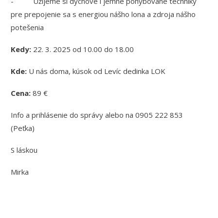
- Užijeme si dychové i jemné pohybované techniky
pre prepojenie sa s energiou nášho lona a zdroja nášho
potešenia
Kedy:
22. 3. 2025 od 10.00 do 18.00
Kde:
U nás doma, kúsok od Levíc dedinka LOK
Cena:
89 €
Info a prihlásenie do správy alebo na 0905 222 853
(Peťka)
S láskou
Mirka