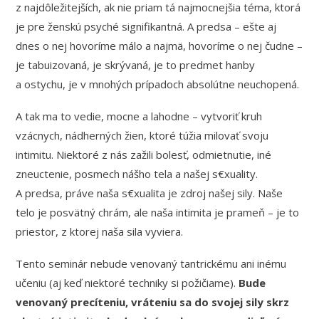
z najdôležitejších, ak nie priam tá najmocnejšia téma, ktorá
je pre ženskú psyché signifikantná. A predsa – ešte aj
dnes o nej hovoríme málo a najmä, hovoríme o nej čudne –
je tabuizovaná, je skrývaná, je to predmet hanby
a ostychu, je v mnohých prípadoch absolútne neuchopená.
A tak ma to vedie, mocne a lahodne – vytvoriť kruh
vzácnych, nádherných žien, ktoré túžia milovať svoju
intimitu. Niektoré z nás zažili bolesť, odmietnutie, iné
zneuctenie, posmech nášho tela a našej s€xuality.
A predsa, práve naša s€xualita je zdroj našej sily. Naše
telo je posvätný chrám, ale naša intimita je prameň – je to
priestor, z ktorej naša sila vyviera.
Tento seminár nebude venovaný tantrickému ani inému
učeniu (aj keď niektoré techniky si požičiame).
Bude
venovaný precíteniu, vráteniu sa do svojej sily skrz