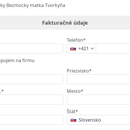
ky Bezmocky matka Tvorkyňa
Fakturačné údaje
Telefón*
+421
pujem na firmu
Priezvisko*
.*
Mesto*
Štát*
Slovensko