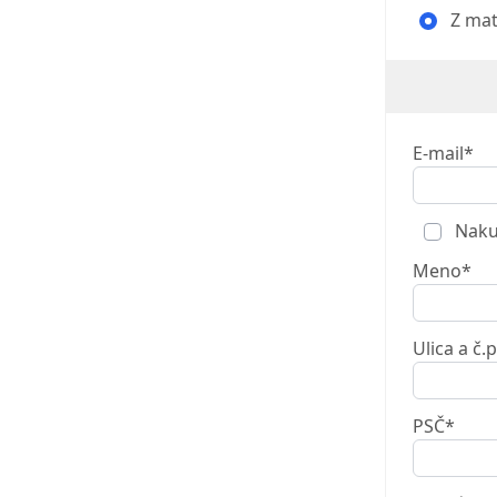
Z mat
E-mail*
Naku
Meno*
Ulica a č.p
PSČ*