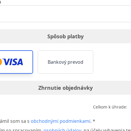
a
Spôsob platby
Bankový prevod
Zhrnutie objednávky
Celkom k úhrade:
ámil som sa s
obchodnými podmienkami
. *
sím so spracovaním
osobných údajov
na účely vybavenia te