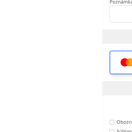
Poznámk
Obozn
Súhla