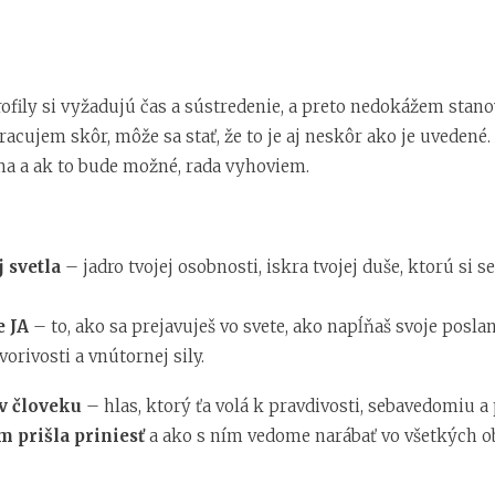
rofily si vyžadujú čas a sústredenie, a preto nedokážem stan
cujem skôr, môže sa stať, že to je aj neskôr ako je uvedené. 
a a ak to bude možné, rada vyhoviem.
j svetla
– jadro tvojej osobnosti, iskra tvojej duše, ktorú si 
e JA
– to, ako sa prejavuješ vo svete, ako napĺňaš svoje poslan
 tvorivosti a vnútornej sily.
v človeku
– hlas, ktorý ťa volá k pravdivosti, sebavedomiu a 
m prišla priniesť
a ako s ním vedome narábať vo všetkých ob