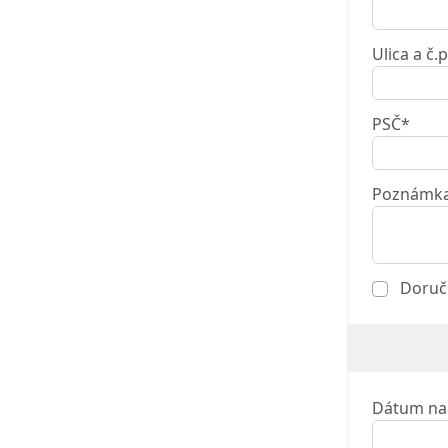
Ulica a č.p
PSČ*
Poznámk
Doruči
Dátum na