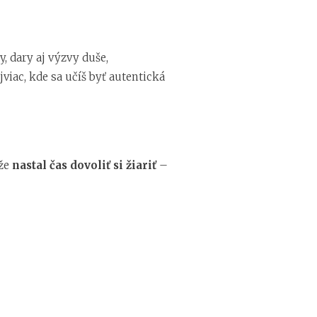
y, dary aj výzvy duše,
ajviac, kde sa učíš byť autentická
 že
nastal čas dovoliť si žiariť
–