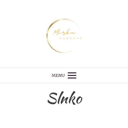
MENU
Slnko